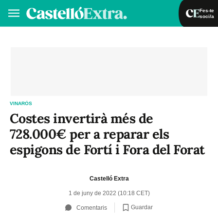
Fes-te
soci/a
Fes-te soci/a
Iniciar sessió
VA
ES
VINARÒS
Costes invertirà més de
728.000€ per a reparar els
espigons de Fortí i Fora del Forat
Castelló Extra
1 de juny de 2022 (10:18 CET)
Guardar
Comentaris