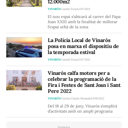
12.000m2
VINARÒS
Castelló Extra
15/07/2022
El nou espai s’ubicarà al carrer del Papa
Joan XXIII amb la finalitat de millorar
l’espai urbà de la zona
La Policia Local de Vinaròs
posa en marxa el dispositiu de
la temporada estival
VINARÒS
Castelló Extra
15/07/2022
Vinaròs calfa motors per a
celebrar la programació de la
Fira i Festes de Sant Joan i Sant
Pere 2022
VINARÒS
Cristina Chacón Moratalla
14/06/2022
Del 18 al 29 de juny, Vinaròs s’omplirà
d’activitats amb un ampli programa