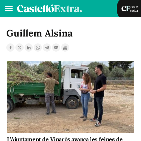
Fes-te
soci/a
Fes-te soci/a
Iniciar sessió
Guillem Alsina
VA
ES
L’Ajuntament de Vinaròs avança les feines de