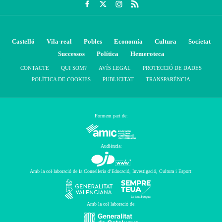
Castelló
Vila-real
Pobles
Economía
Cultura
Societat
Successos
Política
Hemeroteca
CONTACTE
QUI SOM?
AVÍS LEGAL
PROTECCIÓ DE DADES
POLÍTICA DE COOKIES
PUBLICITAT
TRANSPARÈNCIA
Formem part de:
Audiència:
Amb la col·laboració de la Conselleria d’Educació, Investigació, Cultura i Esport:
Amb la col·laboració de: