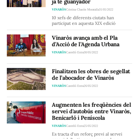
ja té guanyador
VINARÒS
Cristina Chacón Moratalla
31/05/2022
10 xefs de diferents ciutats han
participat en aquesta XIX edició
Vinaròs avança amb el Pla
d’Acció de l’Agenda Urbana
VINARÒS
Castelló Extra
30/05/2022
Finalitzen les obres de segellat
de l’abocador de Vinaròs
VINARÒS
Castelló Extra
26/05/2022
Augmenten les freqüències del
servei d'autobús entre Vinaròs,
Benicarló i Peníscola
VINARÒS
Castelló Extra
25/05/2022
Es tracta d'un reforç previ al servei