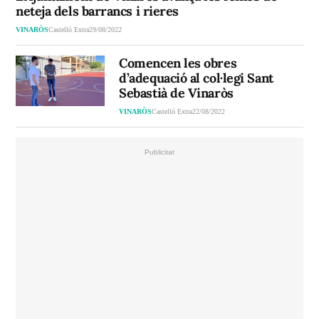
neteja dels barrancs i rieres
VINARÒS
Castelló Extra
29/08/2022
Comencen les obres
d’adequació al col·legi Sant
Sebastià de Vinaròs
VINARÒS
Castelló Extra
22/08/2022