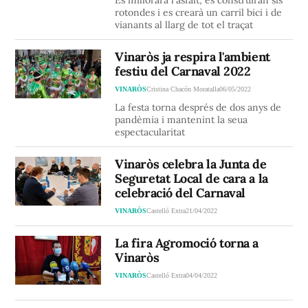
Es millorarà l'asfalt, es construiran sis
rotondes i es crearà un carril bici i de
vianants al llarg de tot el traçat
Vinaròs ja respira l'ambient
festiu del Carnaval 2022
VINARÒS
Cristina Chacón Moratalla
06/05/2022
La festa torna després de dos anys de
pandèmia i mantenint la seua
espectacularitat
Vinaròs celebra la Junta de
Seguretat Local de cara a la
celebració del Carnaval
VINARÒS
Castelló Extra
21/04/2022
La fira Agromoció torna a
Vinaròs
VINARÒS
Castelló Extra
04/04/2022