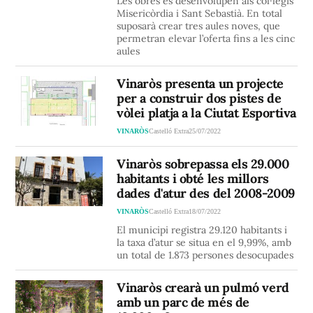
Les obres es desenvolupen als col·legis
Misericòrdia i Sant Sebastià. En total
suposarà crear tres aules noves, que
permetran elevar l’oferta fins a les cinc
aules
Vinaròs presenta un projecte
per a construir dos pistes de
vòlei platja a la Ciutat Esportiva
VINARÒS
Castelló Extra
25/07/2022
Vinaròs sobrepassa els 29.000
habitants i obté les millors
dades d'atur des del 2008-2009
VINARÒS
Castelló Extra
18/07/2022
El municipi registra 29.120 habitants i
la taxa d’atur se situa en el 9,99%, amb
un total de 1.873 persones desocupades
Vinaròs crearà un pulmó verd
amb un parc de més de