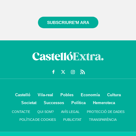
Registra't gratuïtament i et mantindrem informat
sempre de tot el que passa a prop teu
SUBSCRIURE'M ARA
Castelló
Vila-real
Pobles
Economía
Cultura
Societat
Successos
Política
Hemeroteca
CONTACTE
QUI SOM?
AVÍS LEGAL
PROTECCIÓ DE DADES
POLÍTICA DE COOKIES
PUBLICITAT
TRANSPARÈNCIA