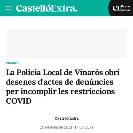
Fes-te
soci/a
Fes-te soci/a
Iniciar sessió
VA
ES
VINARÒS
La Policia Local de Vinaròs obri
desenes d'actes de denúncies
per incomplir les restriccions
COVID
Castelló Extra
10 de maig de 2021 (14:08 CET)