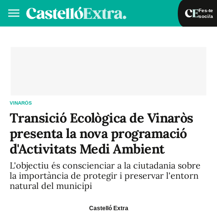
Fes-te
soci/a
Fes-te soci/a
Iniciar sessió
VA
ES
VINARÒS
Transició Ecològica de Vinaròs
presenta la nova programació
d'Activitats Medi Ambient
L'objectiu és conscienciar a la ciutadania sobre
la importància de protegir i preservar l'entorn
natural del municipi
Castelló Extra