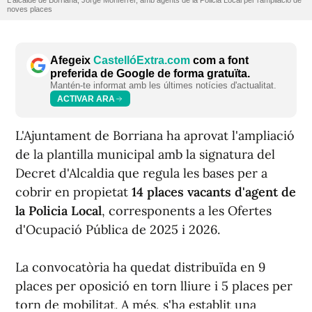
L'alcalde de Borriana, Jorge Monferrer, amb agents de la Policia Local per l'ampliació de
noves places
Afegeix
CastellóExtra.com
com a font
preferida de Google de forma gratuïta.
Mantén-te informat amb les últimes notícies d'actualitat.
ACTIVAR ARA
L'Ajuntament de Borriana ha aprovat l'ampliació
de la plantilla municipal amb la signatura del
Decret d'Alcaldia que regula les bases per a
cobrir en propietat
14 places vacants d'agent de
la Policia Local
, corresponents a les Ofertes
d'Ocupació Pública de 2025 i 2026.
La convocatòria ha quedat distribuïda en 9
places per oposició en torn lliure i 5 places per
torn de mobilitat. A més, s'ha establit una