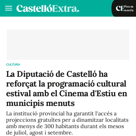
Fes-te
soci/a
Fes-te soci/a
Iniciar sessió
VA
ES
CULTURA
La Diputació de Castelló ha
reforçat la programació cultural
estival amb el Cinema d'Estiu en
municipis menuts
La institució provincial ha garantit l'accés a
projeccions gratuïtes per a dinamitzar localitats
amb menys de 300 habitants durant els mesos
de juliol, agost i setembre.