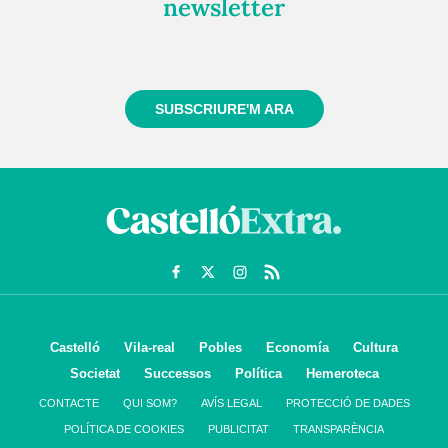
newsletter
Registra't gratuïtament i et mantindrem informat
sempre de tot el que passa a prop teu
SUBSCRIURE'M ARA
Castelló
Vila-real
Pobles
Economía
Cultura
Societat
Successos
Política
Hemeroteca
CONTACTE
QUI SOM?
AVÍS LEGAL
PROTECCIÓ DE DADES
POLÍTICA DE COOKIES
PUBLICITAT
TRANSPARÈNCIA