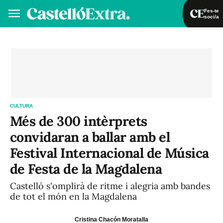
Fes-te
soci/a
Fes-te soci/a
Iniciar sessió
VA
ES
CULTURA
Més de 300 intèrprets
convidaran a ballar amb el
Festival Internacional de Música
de Festa de la Magdalena
Castelló s'omplirà de ritme i alegria amb bandes
de tot el món en la Magdalena
Cristina Chacón Moratalla