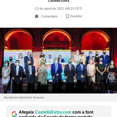
Castelló Extra
13 de agost de 2021 (08:23 CET)
Guardar
Comentaris
Mundial de balonmano femenino
Afegeix
CastellóExtra.com
com a font