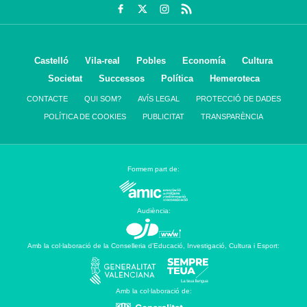
Castelló
Vila-real
Pobles
Economía
Cultura
Societat
Successos
Política
Hemeroteca
CONTACTE
QUI SOM?
AVÍS LEGAL
PROTECCIÓ DE DADES
POLÍTICA DE COOKIES
PUBLICITAT
TRANSPARÈNCIA
Formem part de:
Audiència:
Amb la col·laboració de la Conselleria d’Educació, Investigació, Cultura i Esport:
Amb la col·laboració de: