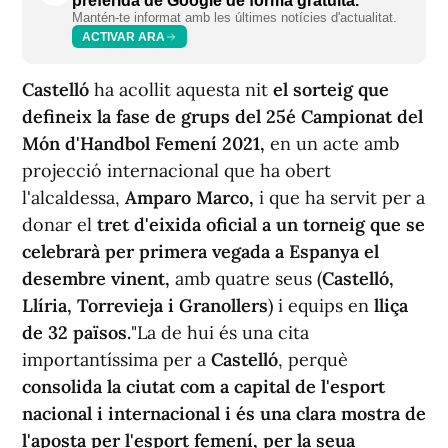
preferida de Google de forma gratuïta.
Mantén-te informat amb les últimes notícies d'actualitat.
ACTIVAR ARA
Castelló
ha acollit aquesta nit
el sorteig que
defineix la fase de grups del 25é Campionat del
Món d'Handbol Femení 2021,
en un acte amb
projecció internacional que ha obert
l'alcaldessa,
Amparo Marco,
i que ha servit per a
donar el
tret d'eixida oficial a un torneig que se
celebrarà per primera vegada a Espanya el
desembre vinent,
amb quatre seus (
Castelló,
Llíria, Torrevieja i Granollers
) i equips en
lliça
de 32 països.
"La de hui és una cita
importantíssima per a
Castelló
, perquè
consolida la ciutat com a capital de l'esport
nacional i internacional i és una clara mostra de
l'aposta per l'esport femení, per la seua