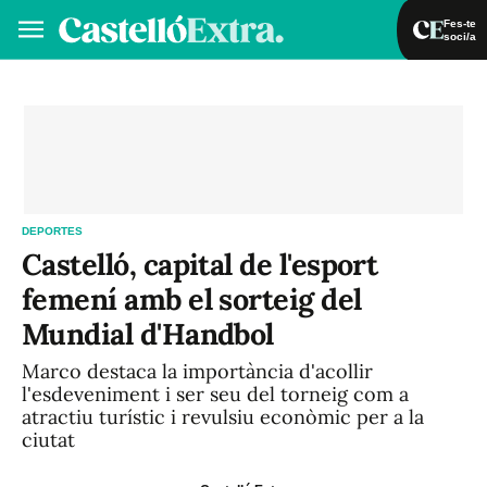
Fes-te
soci/a
Fes-te soci/a
Iniciar sessió
VA
ES
DEPORTES
Castelló, capital de l'esport
femení amb el sorteig del
Mundial d'Handbol
Marco destaca la importància d'acollir
l'esdeveniment i ser seu del torneig com a
atractiu turístic i revulsiu econòmic per a la
ciutat