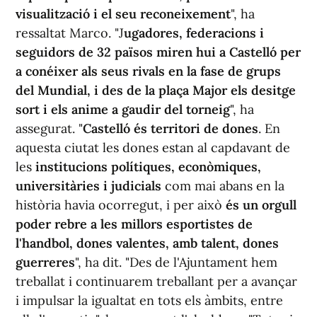
visualització i el seu reconeixement
", ha
ressaltat Marco. "J
ugadores, federacions i
seguidors de 32 països miren hui a Castelló per
a conéixer als seus rivals en la fase de grups
del Mundial, i des de la plaça Major els desitge
sort i els anime a gaudir del torneig
", ha
assegurat. "
Castelló és territori de dones
. En
aquesta ciutat les dones estan al capdavant de
les
institucions polítiques, econòmiques,
universitàries i judicials
com mai abans en la
història havia ocorregut, i per això
és un orgull
poder rebre a les millors esportistes de
l'handbol, dones valentes, amb talent, dones
guerreres
", ha dit. "Des de l'Ajuntament hem
treballat i continuarem treballant per a avançar
i impulsar la igualtat en tots els àmbits, entre