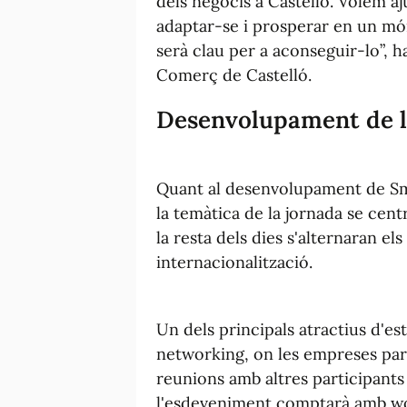
dels negocis a Castelló. Volem aj
adaptar-se i prosperar en un m
serà clau per a aconseguir-lo”, 
Comerç de Castelló.
Desenvolupament de l
Quant al desenvolupament de Sma
la temàtica de la jornada se cen
la resta dels dies s'alternaran els 
internacionalització.
Un dels principals atractius d'es
networking, on les empreses part
reunions amb altres participants 
l'esdeveniment comptarà amb wor