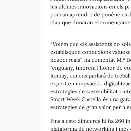
les últimes innovacions en els p
podran aprendre de ponències d'a
clau que donaran el començamen
“Volem que els assistents no so
establisquen connexions valuose
negoci reals”, ha comentat M.ª D
“enguany, tindrem l'honor de c
Romay, qui ens parlarà de treball
expert en innovació i digitalitzac
estratègies de sostenibilitat i in
Smart Week Castelló és una garant
estratègies de gran valor per a e
Fins a este dimecres hi ha 260 ins
plataforma de networking i més