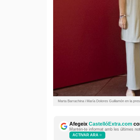
Marta Barrachina i María Dolores Guillamón en la pr
Afegeix
CastellóExtra.com
com
Mantén-te informat amb les últimes notí
ACTIVAR ARA