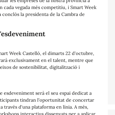
udar les empreses de la nostra província a
ón cada vegada més competitiu, i Smart Week
ha conclòs la presidenta de la Cambra de
'esdeveniment
rt Week Castelló, el dimarts 22 d'octubre,
trarà exclusivament en el talent, mentre que
eixos de sostenibilitat, digitalització i
te esdeveniment serà el seu espai dedicat a
icipants tindran l'oportunitat de concertar
a través d'una plataforma en línia. A més,
kshops interactius dissenyats per a aplicar