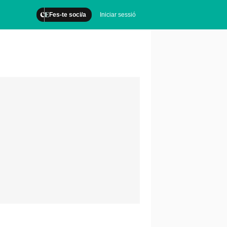
Fes-te soci/a
Iniciar sessió