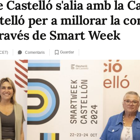
 Castelló s'alia amb la 
lló per a millorar la co
 través de Smart Week
Guardar
 CET)
Comentaris