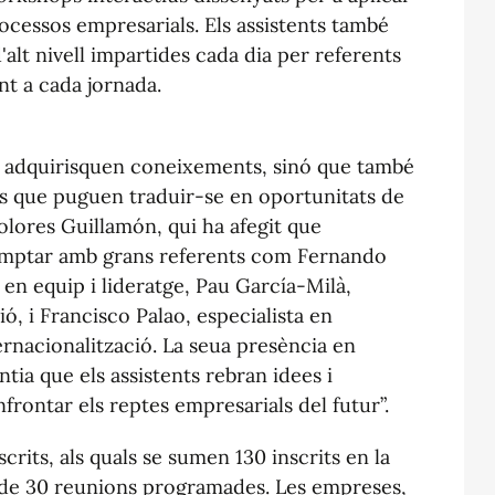
rocessos empresarials. Els assistents també
lt nivell impartides cada dia per referents
t a cada jornada.
ls adquirisquen coneixements, sinó que també
s que puguen traduir-se en oportunitats de
olores Guillamón, qui ha afegit que
omptar amb grans referents com Fernando
 en equip i lideratge, Pau García-Milà,
ió, i Francisco Palao, especialista en
ternacionalització. La seua presència en
ia que els assistents rebran idees i
nfrontar els reptes empresarials del futur”.
crits, als quals se sumen 130 inscrits en la
 de 30 reunions programades. Les empreses,