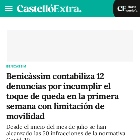
Hazte
socio/a
Hazte socio/a
Iniciar sesión
VA
ES
BENICÀSSIM
Benicàssim contabiliza 12
denuncias por incumplir el
toque de queda en la primera
semana con limitación de
movilidad
Desde el inicio del mes de julio se han
alcanzado las 50 infracciones de la normativa
Covid-19