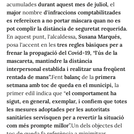
acumulades
durant aquest mes de juliol,
el
major
nombre
d'infraccions comptabilitzades
es refereixen a no portar màscara quan no es
pot complir la distància de seguretat requerida.
En aquest punt, l'alcaldessa
, Susana Marqués,
posa l'accent en les
tres regles bàsiques per a
frenar la propagació del Covid-19, “l'ús de la
mascareta, mantindre la distància
interpersonal establida i realitzar una freqüent
rentada de mans”.
Fent
balanç
de la
primera
setmana amb toc de queda en el municipi,
la
primer edil indica que “
el comportament ha
sigut, en general, exemplar, i confiem que totes
les mesures adoptades per les autoritats
sanitàries servisquen per a revertir la situació
com més prompte millor
”.Un dels objectes del
toc de queda fa referència a minimitzar