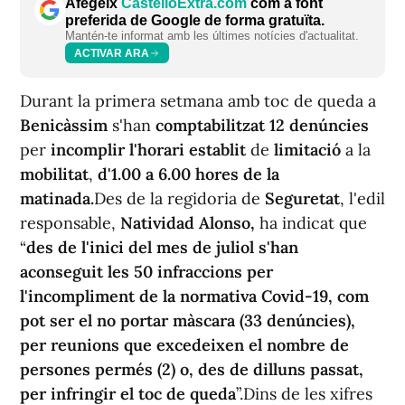
Afegeix
CastellóExtra.com
com a font
preferida de Google de forma gratuïta.
Mantén-te informat amb les últimes notícies d'actualitat.
ACTIVAR ARA
Durant la primera setmana amb toc de queda a
Benicàssim
s'han
comptabilitzat
12 denúncies
per
incomplir
l'horari
establit
de
limitació
a la
mobilitat
,
d'1.00 a 6.00 hores de la
matinada.
Des de la regidoria de
Seguretat
, l'edil
responsable,
Natividad Alonso,
ha indicat que
“
des de l'inici del mes de juliol s'han
aconseguit les 50 infraccions per
l'incompliment de la normativa Covid-19, com
pot ser el no portar màscara (33 denúncies),
per reunions que excedeixen el nombre de
persones permés (2) o, des de dilluns passat,
per infringir el toc de queda
”.Dins de les xifres