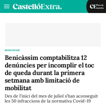
Fes-te
soci/a
Fes-te soci/a
Iniciar sessió
VA
ES
BENICÀSSIM
Benicàssim comptabilitza 12
denúncies per incomplir el toc
de queda durant la primera
setmana amb limitació de
mobilitat
Des de l'inici del mes de juliol s'han aconseguit
les 50 infraccions de la normativa Covid-19