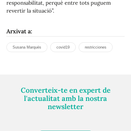
responsabilitat, perquè entre tots puguem
revertir la situació”.
Arxivat a:
Susana Marqués
covid19
restricciones
Converteix-te en expert de
l'actualitat amb la nostra
newsletter
Registra't gratuïtament i et mantindrem informat
sempre de tot el que passa a prop teu