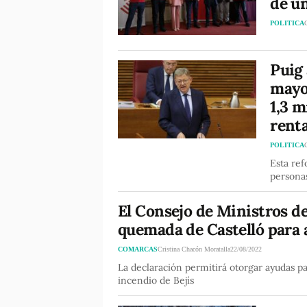
de u
POLITICA
Puig 
mayor
1,3 m
renta
POLITICA
Esta ref
personas
El Consejo de Ministros de
quemada de Castelló para a
COMARCAS
Cristina Chacón Moratalla
22/08/2022
La declaración permitirá otorgar ayudas pa
incendio de Bejís