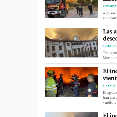
COMARCA
A pesar 
sin cont
Las 
desc
SUCESOS
1
Tras est
Mando A
El in
vient
SUCESOS
1
El agua 
han para
vuelto a
El in