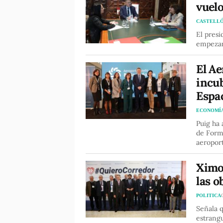
vuelo
CASTELL
El presi
empezará
El Ae
incu
Espa
ECONOMÍ
Puig ha
de Forma
aeroport
Ximo
las 
POLITICA
Señala q
estrangu