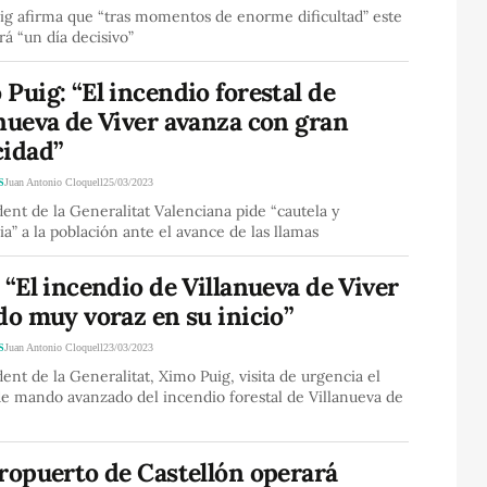
ig afirma que “tras momentos de enorme dificultad” este
rá “un día decisivo”
Puig: “El incendio forestal de
nueva de Viver avanza con gran
cidad”
S
Juan Antonio Cloquell
25/03/2023
dent de la Generalitat Valenciana pide “cautela y
a” a la población ante el avance de las llamas
 “El incendio de Villanueva de Viver
do muy voraz en su inicio”
S
Juan Antonio Cloquell
23/03/2023
dent de la Generalitat, Ximo Puig, visita de urgencia el
de mando avanzado del incendio forestal de Villanueva de
ropuerto de Castellón operará