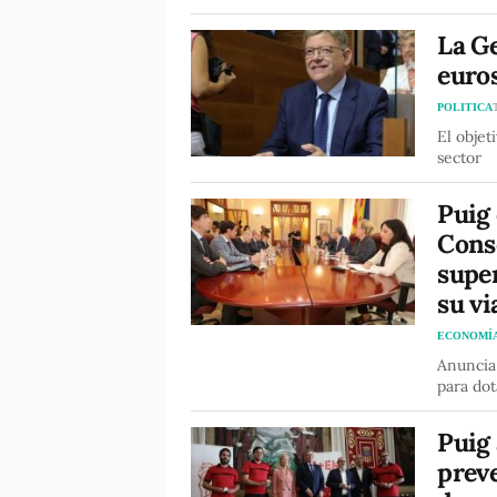
La Ge
euros
POLITICA
El objet
sector
Puig 
Conse
super
su vi
ECONOMÍ
Anuncia 
para dot
Puig 
preve