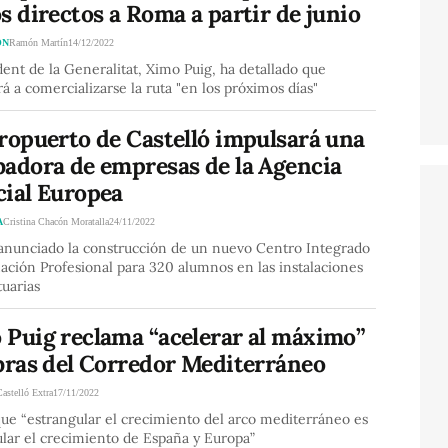
s directos a Roma a partir de junio
ÓN
Ramón Martín
14/12/2022
dent de la Generalitat, Ximo Puig, ha detallado que
 a comercializarse la ruta "en los próximos días"
ropuerto de Castelló impulsará una
badora de empresas de la Agencia
cial Europea
A
Cristina Chacón Moratalla
24/11/2022
 anunciado la construcción de un nuevo Centro Integrado
ción Profesional para 320 alumnos en las instalaciones
uarias
 Puig reclama “acelerar al máximo”
obras del Corredor Mediterráneo
Castelló Extra
17/11/2022
ue “estrangular el crecimiento del arco mediterráneo es
lar el crecimiento de España y Europa”