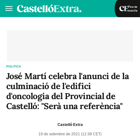
Fes-te
soci/a
Fes-te soci/a
Iniciar sessió
VA
ES
POLITICA
José Martí celebra l'anunci de la
culminació de l'edifici
d'oncologia del Provincial de
Castelló: "Serà una referència"
Castelló Extra
19 de setembre de 2021 (12:38 CET)