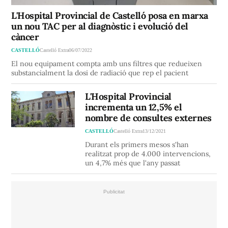
L'Hospital Provincial de Castelló posa en marxa
un nou TAC per al diagnòstic i evolució del
càncer
CASTELLÓ
Castelló Extra
06/07/2022
El nou equipament compta amb uns filtres que redueixen
substancialment la dosi de radiació que rep el pacient
L'Hospital Provincial
incrementa un 12,5% el
nombre de consultes externes
CASTELLÓ
Castelló Extra
13/12/2021
Durant els primers mesos s'han
realitzat prop de 4.000 intervencions,
un 4,7% més que l'any passat