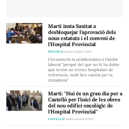
Martí insta Sanitat a
desbloquejar l'aprovació dels
nous estatuts i el conveni de
l'Hospital Provincial
POLITICA
Castelló Extra
30/11/2021
Circumscriu la problemàtica a l'àmbit
laboral "perquè del que no hi ha dubte
que tenim un centre hospitalari de
referència, molt ben valorat per la
ciutadania"
Martí: "Hui és un gran dia per a
Castelló per l'inici de les obres
del nou edifici oncològic de
l'Hospital Provincial"
CASTELLÓ
Castelló Extra
14/10/2021