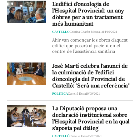
L'edifici d'oncologia de
l'Hospital Provincial: un any
d'obres per a un tractament
més humanitzat
CASTELLÓ
Cristina Chacón Moratalla
14/10/2021
Ahir van començar les obres d’aquest
edifici que posarà al pacient en el
centre de l’assistència sanitària
José Martí celebra l'anunci de
la culminació de l'edifici
d'oncologia del Provincial de
Castelló: "Serà una referència"
POLITICA
Castelló Extra
19/09/2021
La Diputació proposa una
declaració institucional sobre
l'Hospital Provincial en la qual
s'aposta pel diàleg
CASTELLÓ
Castelló Extra
15/07/2021