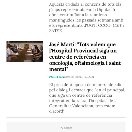
Aquesta cridada al consens de tots els
grups representats en la Diputació
dóna continuïtat a la reunions
mantingudes les passada setmana amb
els representants d'UGT, CCOO, CSIF i
SATSE
José Martí: "Tots volem que
l'Hospital Provincial siga un
centre de referència en
oncologia, oftalmologia i salut
mental"
POLITICA
Castelló Extra
07/07/2021
El president aposta de manera decidida
pel diàleg i destaca que "en el principal,
que siga un centre de referència
integrat en la xarxa d'hospitals de la
Generalitat Valenciana, tots estem
d'acord"