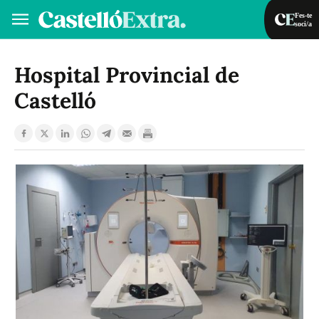
Fes-te
soci/a
Fes-te soci/a
Iniciar sessió
Hospital Provincial de
Castelló
VA
ES