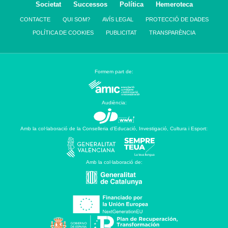
Societat
Successos
Política
Hemeroteca
CONTACTE
QUI SOM?
AVÍS LEGAL
PROTECCIÓ DE DADES
POLÍTICA DE COOKIES
PUBLICITAT
TRANSPARÈNCIA
Formem part de:
Audiència:
Amb la col·laboració de la Conselleria d’Educació, Investigació, Cultura i Esport:
Amb la col·laboració de: