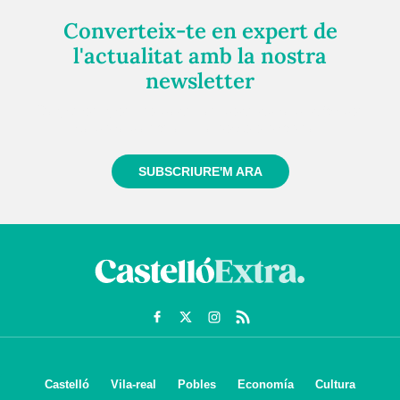
Converteix-te en expert de
l'actualitat amb la nostra
newsletter
Registra't gratuïtament i et mantindrem informat
sempre de tot el que passa a prop teu
SUBSCRIURE'M ARA
Castelló
Vila-real
Pobles
Economía
Cultura