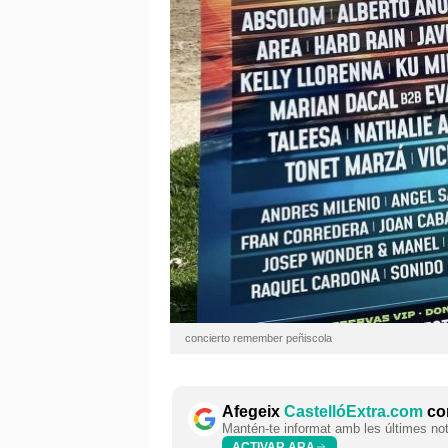
concierto remember peñiscola
Afegeix
CastellóExtra.com
com
Mantén-te informat amb les últimes notí
ACTIVAR ARA