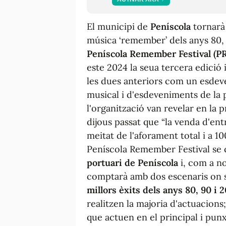
El municipi de
Peníscola
tornarà 
música ‘remember’ dels anys 80, 
Peníscola
Remember Festival (PR
este 2024 la seua tercera edició i
les dues anteriors com un esdeve
musical i d'esdeveniments de la p
l'organització van revelar en la p
dijous passat que “la venda d'ent
meitat de l'aforament total i a 100
Peníscola Remember Festival se 
portuari de Peníscola
i, com a no
comptarà amb dos escenaris on 
millors èxits dels anys 80, 90 i 
realitzen la majoria d'actuacions
que actuen en el principal i pun