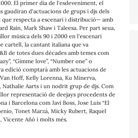
 2000. El primer dia de l'esdeveniment, el
nts gaudiran d'actuacions de grups i djs dels
 que respecta a escenari i distribució— amb
ard Rain, Mark Shaw i Taleesa. Per part seua,
illor música dels 90 i 2000 en l'escenari
 cartell, la cantant italiana que va
 R&B de totes dues dècades amb temes com
azy”, “Gimme love”, “Number one” o
ra edició comptarà amb les actuacions de
Van Hoff, Kelly Lorenna, Ku Minerva,
, Nathalie Aarts i un nodrit grup de djs. Com
 millor representació de deejays procedents de
na i Barcelona com Javi Boss, Jose Luis “El
lenio, Tonet Marzá, Micky Rubert, Raquel
 Vicente Añó i molts més.