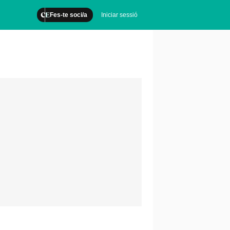
Fes-te soci/a
Iniciar sessió