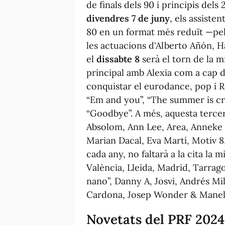
de finals dels 90 i principis dels
divendres 7 de juny
, els assiste
80 en un format més reduït —pel
les actuacions d'Alberto Añón, H
el
dissabte 8
serà el torn de la m
principal amb Alexia com a cap de
conquistar el eurodance, pop i
“Em and you”, “The summer is cr
“Goodbye”. A més, aquesta terce
Absolom, Ann Lee, Area, Anneke 
Marian Dacal, Eva Martí, Motiv 8
cada any, no faltarà a la cita la
València, Lleida, Madrid, Tarrago
nano”, Danny A, Josvi, Andrés Mi
Cardona, Josep Wonder & Manel,
Novetats del PRF 2024