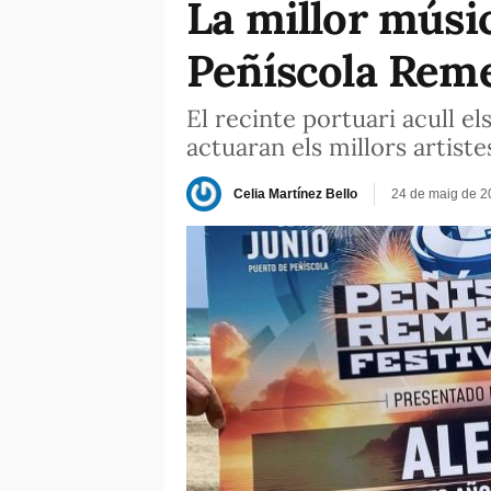
La millor músic
Peñíscola Reme
El recinte portuari acull el
actuaran els millors artist
Celia Martínez Bello
24 de maig de 2