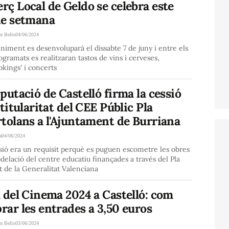
ç Local de Geldo se celebra este
de setmana
ez Bello
04/06/2024
niment es desenvoluparà el dissabte 7 de juny i entre els
ogramats es realitzaran tastos de vins i cerveses,
kings' i concerts
putació de Castelló firma la cessió
 titularitat del CEE Públic Pla
tolans a l'Ajuntament de Burriana
a
04/06/2024
sió era un requisit perquè es puguen escometre les obres
elació del centre educatiu finançades a través del Pla
t de la Generalitat Valenciana
 del Cinema 2024 a Castelló: com
ar les entrades a 3,50 euros
ez Bello
03/06/2024