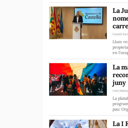
La Ju
nome
carre
Castelló Extr
Llum ver
propieta
en l'ocu
La m
recor
juny
Celia Martín
La plata
programa
pau: Org
La I 