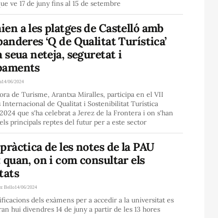
que ve 17 de juny fins al 15 de setembre
en a les platges de Castelló amb
banderes ‘Q de Qualitat Turística’
a seua neteja, seguretat i
paments
a
14/06/2024
ora de Turisme, Arantxa Miralles, participa en el VII
Internacional de Qualitat i Sostenibilitat Turística
2024 que s'ha celebrat a Jerez de la Frontera i on s'han
els principals reptes del futur per a este sector
pràctica de les notes de la PAU
 quan, on i com consultar els
tats
ez Bello
14/06/2024
ificacions dels exàmens per a accedir a la universitat es
an hui divendres 14 de juny a partir de les 13 hores