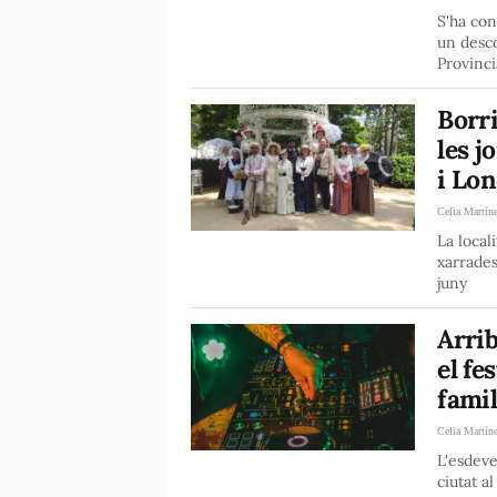
S'ha con
un desc
Provinci
Borri
les j
i Lon
Celia Martín
La local
xarrades
juny
Arri
el fe
famil
Celia Martín
L'esdeve
ciutat a