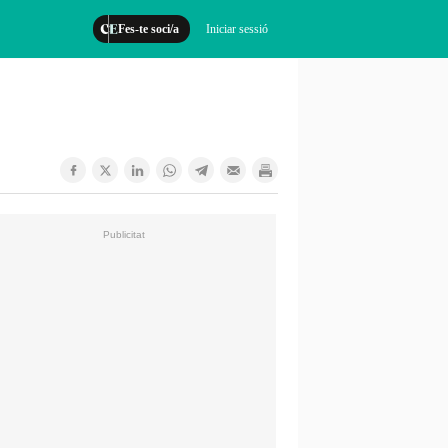
Fes-te soci/a
Iniciar sessió