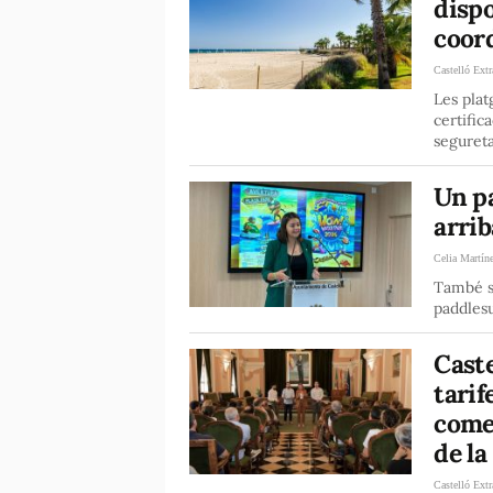
dispo
coord
Castelló Extr
Les pla
certific
segureta
Un p
arrib
Celia Martín
També s'
paddles
Caste
tarif
come
de la
Castelló Extr