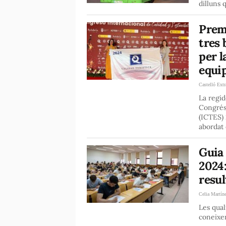
dilluns 
Premi
tres 
per l
equi
Castelló Extr
La regid
Congrés 
(ICTES) 
abordat 
Guia 
2024:
resul
Celia Martín
Les qual
coneixer