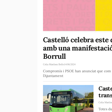
Castelló celebra este
amb una manifestació 
Borrull
Celia Martínez Bello
14/06/2024
Compromís i PSOE han anunciat que com a p
l’Ajuntament
Caste
trans
Celia Martín
Totes du