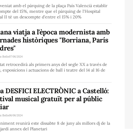
veniat amb el pàrquing de la plaça País Valencià establir
ompte del 15%, mentre que el pàrquing de l'Hospital
al II té un descompte d'entre el 15% i 20%
ana viatja a l'època modernista amb
ornades històriques "Borriana, París
dres"
ez Bello
07/06/2024
itat retrocedirà als primers anys del segle XX a través de
, exposicions i actuacions de ball i teatre del 14 al 16 de
ba DESFICI ELECTRÒNIC a Castelló:
stival musical gratuït per al públic
iar
ez Bello
06/06/2024
niment reunirà este dissabte 8 de juny als millors dj de la
l jardí annex del Planetari