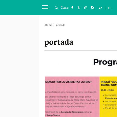
Cercar
VA
ES
Home
portada
portada