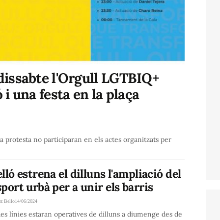
 dissabte l'Orgull LGTBIQ+
i una festa en la plaça
rotesta no participaran en els actes organitzats per
lló estrena el dilluns l'ampliació del
port urbà per a unir els barris
ez Bello
14/06/2024
es línies estaran operatives de dilluns a diumenge des de