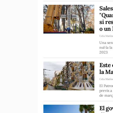
Sales
"Quan
si re
o un
Celia Martín
Una sent
nul·la l
2023
Este 
la Ma
Celia Martín
El Patro
previs a
de març
El go