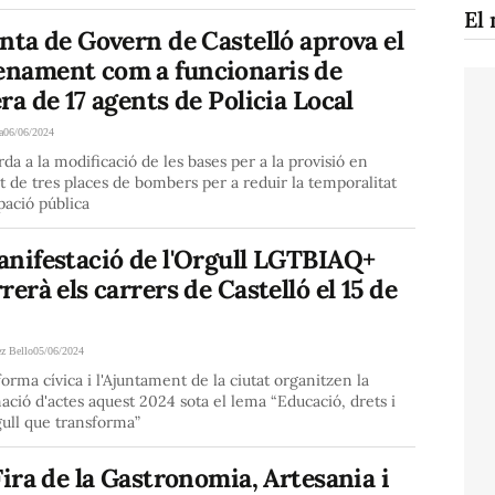
El 
nta de Govern de Castelló aprova el
nament com a funcionaris de
ra de 17 agents de Policia Local
a
06/06/2024
da a la modificació de les bases per a la provisió en
t de tres places de bombers per a reduir la temporalitat
pació pública
anifestació de l'Orgull LGTBIAQ+
rerà els carrers de Castelló el 15 de
ez Bello
05/06/2024
forma cívica i l'Ajuntament de la ciutat organitzen la
ció d'actes aquest 2024 sota el lema “Educació, drets i
ull que transforma”
Fira de la Gastronomia, Artesania i