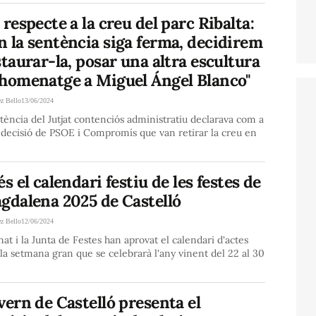
 respecte a la creu del parc Ribalta:
 la sentència siga ferma, decidirem
staurar-la, posar una altra escultura
 homenatge a Miguel Ángel Blanco"
ez Bello
13/06/2024
ència del Jutjat contenciós administratiu declarava com a
a decisió de PSOE i Compromís que van retirar la creu en
és el calendari festiu de les festes de
gdalena 2025 de Castelló
ez Bello
12/06/2024
nat i la Junta de Festes han aprovat el calendari d'actes
 la setmana gran que se celebrarà l'any vinent del 22 al 30
vern de Castelló presenta el