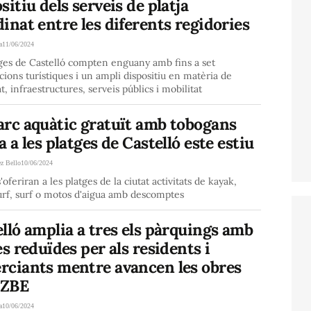
sitiu dels serveis de platja
inat entre les diferents regidories
a
11/06/2024
tges de Castelló compten enguany amb fins a set
acions turístiques i un ampli dispositiu en matèria de
t, infraestructures, serveis públics i mobilitat
arc aquàtic gratuït amb tobogans
a a les platges de Castelló este estiu
ez Bello
10/06/2024
oferiran a les platges de la ciutat activitats de kayak,
urf, surf o motos d'aigua amb descomptes
lló amplia a tres els pàrquings amb
es reduïdes per als residents i
rciants mentre avancen les obres
 ZBE
a
10/06/2024