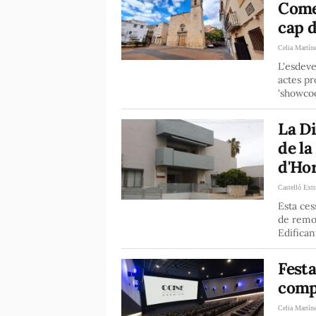
Comer
cap 
Celia Martín
L'esdeve
actes pr
'showcoo
La Di
de la
d'Hor
Castelló Extr
Esta ces
de remod
Edifican
Festa
compr
Celia Martín