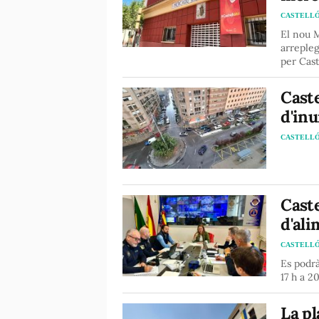
CASTELL
El nou 
arrepleg
per Cast
Caste
d'inu
CASTELL
Caste
d'ali
CASTELL
Es podrà
17 h a 2
La pl