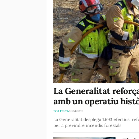
La Generalitat reforça
amb un operatiu hist
POLITICA
01/04/2026
La Generalitat desplega 1.693 efectius, refo
per a previndre incendis forestals