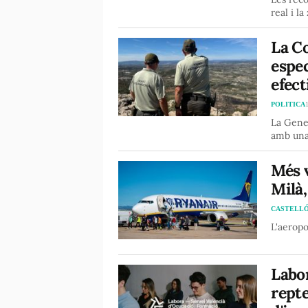
real i l
La C
espec
efect
POLITICA
La Gener
amb una 
Més v
Milà,
CASTELL
L'aeropo
Labor
repte