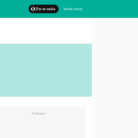
Fes-te soci/a
Iniciar sessió