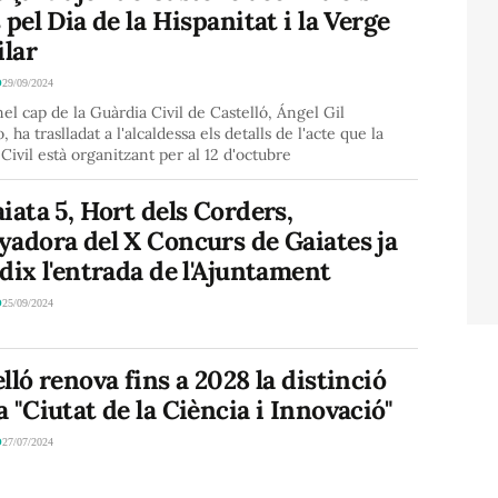
 pel Dia de la Hispanitat i la Verge
ilar
Ó
29/09/2024
el cap de la Guàrdia Civil de Castelló, Ángel Gil
 ha traslladat a l'alcaldessa els detalls de l'acte que la
Civil està organitzant per al 12 d'octubre
iata 5, Hort dels Corders,
yadora del X Concurs de Gaiates ja
dix l'entrada de l'Ajuntament
Ó
25/09/2024
lló renova fins a 2028 la distinció
 "Ciutat de la Ciència i Innovació"
Ó
27/07/2024