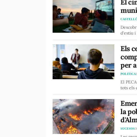
El ci
munic
CASTELL
Descobri
d'estiu i
Els c
comp
per 
POLITICA
El PECAC
tots els
Emer
la po
d'Al
SUCESOS
3
Les reco