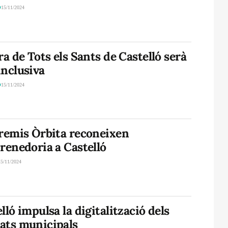
Ó
15/11/2024
ra de Tots els Sants de Castelló serà
inclusiva
Ó
15/11/2024
Premis Òrbita reconeixen
renedoria a Castelló
15/11/2024
lló impulsa la digitalització dels
ats municipals