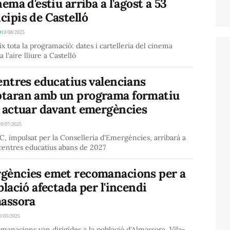
nema d'estiu arriba a l'agost a 53
ipis de Castelló
Ó
10/08/2025
x tota la programació: dates i cartelleria del cinema
 a l'aire lliure a Castelló
entres educatius valencians
taran amb un programa formatiu
a actuar davant emergències
10/07/2025
, impulsat per la Conselleria d'Emergències, arribarà a
 centres educatius abans de 2027
gències emet recomanacions per a
blació afectada per l'incendi
massora
0/05/2025
manacions van dirigides a la població d'Almassora, Vila-