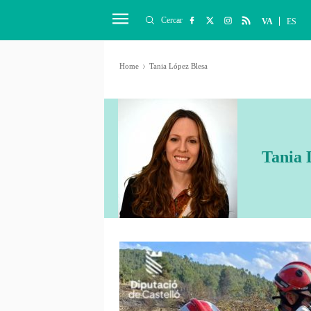
Cercar
VA
ES
Home
Tania López Blesa
Tania 