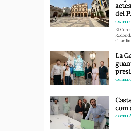
actes
del P
CASTELL
El Coron
Redondo,
Guàrdia 
La Ga
guan
presi
CASTELL
Caste
com a
CASTELL