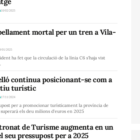
atge
A
10/02/2025
ellament mortal per un tren a Vila-
9/01/2025
ident ha fet que la circulació de la línia C6 s'haja vist
.
elló continua posicionant-se com a
tiu turístic
A
17/11/2024
upost per a promocionar turísticament la província de
 superarà els deu milions d'euros en 2025
atronat de Turisme augmenta en un
l seu pressupost per a 2025