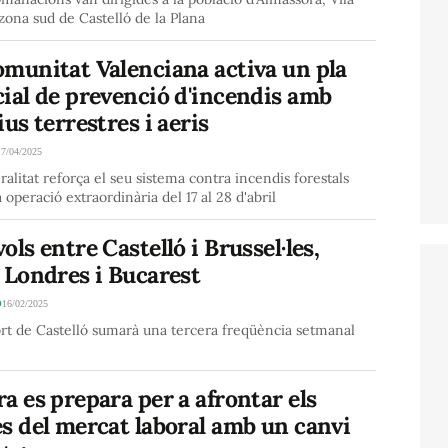
a zona sud de Castelló de la Plana
omunitat Valenciana activa un pla
ial de prevenció d'incendis amb
ius terrestres i aeris
17/04/2025
alitat reforça el seu sistema contra incendis forestals
operació extraordinària del 17 al 28 d'abril
ols entre Castelló i Brussel·les,
 Londres i Bucarest
Ó
16/02/2025
rt de Castelló sumarà una tercera freqüència setmanal
a es prepara per a afrontar els
s del mercat laboral amb un canvi