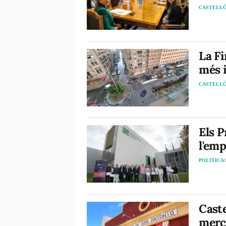
CASTELL
La Fi
més 
CASTELL
Els 
l'emp
POLITICA
Caste
merc