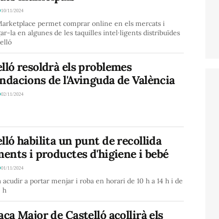
Ó
10/11/2024
Marketplace permet comprar online en els mercats i
ar-la en algunes de les taquilles intel·ligents distribuïdes
elló
lló resoldrà els problemes
ndacions de l'Avinguda de València
Ó
02/11/2024
lló habilita un punt de recollida
ments i productes d'higiene i bebé
Ó
01/11/2024
 acudir a portar menjar i roba en horari de 10 h a 14 h i de
0 h
aça Major de Castelló acollirà els