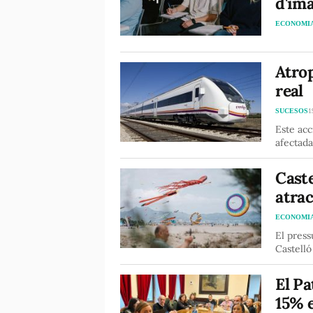
d'im
ECONOMI
Atrop
real
SUCESOS
1
Este acc
afectada
Cast
atrac
ECONOMI
El press
Castelló
El P
15% e