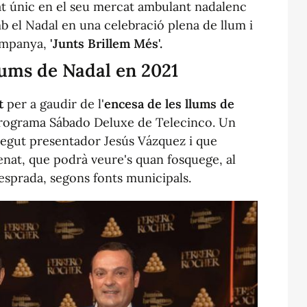
t únic en el seu mercat ambulant nadalenc
b el Nadal en una celebració plena de llum i
campanya,
'Junts Brillem Més'.
llums de Nadal en 2021
t
per a gaudir de l'
encesa de les llums de
programa Sábado Deluxe de Telecinco. Un
onegut presentador Jesús Vázquez i que
menat, que podrà veure's quan fosquege, al
vesprada, segons fonts municipals.