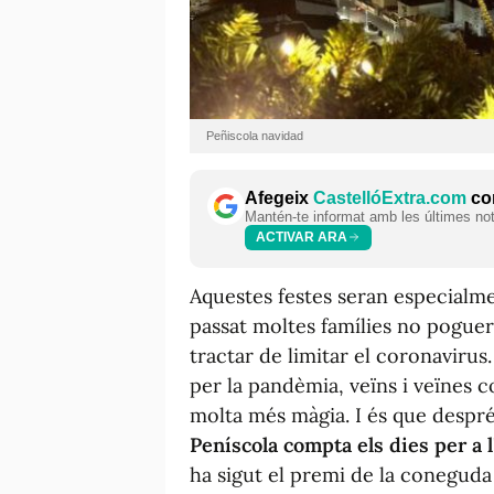
Peñiscola navidad
Afegeix
CastellóExtra.com
com
Mantén-te informat amb les últimes notí
ACTIVAR ARA
Aquestes festes seran especialme
passat moltes famílies no poguer
tractar de limitar el coronavirus
per la pandèmia, veïns i veïnes 
molta més màgia. I és que despr
Peníscola compta els dies per a 
ha sigut el premi de la conegu