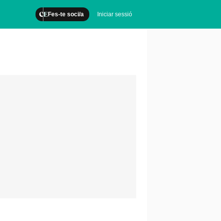
Fes-te soci/a
Iniciar sessió