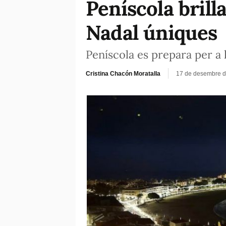
Peníscola bril
Nadal úniques
Peníscola es prepara per a
Cristina Chacón Moratalla
17 de desembre d