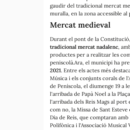
gaudir del tradicional mercat me
muralla, en la zona accessible al 
Mercat medieval
Durant el pont de la Constitució,
tradicional mercat nadalenc
, am
productes per a realitzar les c
peniscolà.Ara, el municipi ha pr
2021
. Entre els actes més destac
Música i els conjunts corals de l
de Peníscola, el diumenge 19 a les
l'arribada de Papà Noel a la Plaça
l'arribada dels Reis Mags al port 
com no, la Missa de Sant Esteve e
Dia de Reis, que comptaran amb la
Polifònica i l'Associació Musica