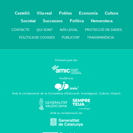
Castelló
Vila-real
Pobles
Economía
Cultura
Societat
Successos
Política
Hemeroteca
CONTACTE
QUI SOM?
AVÍS LEGAL
PROTECCIÓ DE DADES
POLÍTICA DE COOKIES
PUBLICITAT
TRANSPARÈNCIA
Formem part de:
Audiència:
Amb la col·laboració de la Conselleria d’Educació, Investigació, Cultura i Esport:
Amb la col·laboració de: