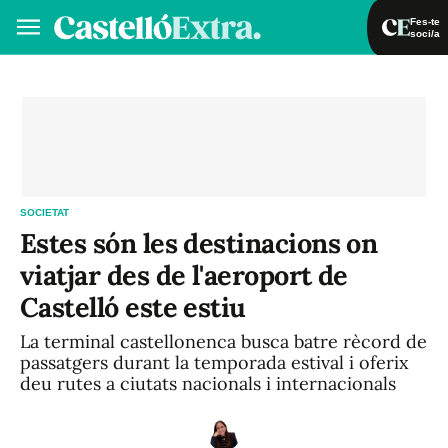
Fes-te
soci/a
Fes-te soci/a
Iniciar sessió
VA
ES
SOCIETAT
Estes són les destinacions on
viatjar des de l'aeroport de
Castelló este estiu
La terminal castellonenca busca batre rècord de
passatgers durant la temporada estival i oferix
deu rutes a ciutats nacionals i internacionals