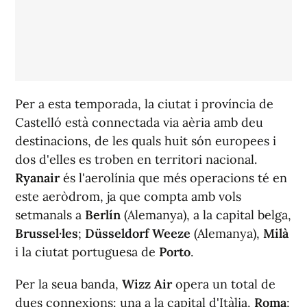
Per a esta temporada, la ciutat i província de
Castelló està connectada via aèria amb deu
destinacions, de les quals huit són europees i
dos d'elles es troben en territori nacional.
Ryanair
és l'aerolínia que més operacions té en
este aeròdrom, ja que compta amb vols
setmanals a
Berlín
(Alemanya), a la capital belga,
Brussel·les
;
Düsseldorf Weeze
(Alemanya),
Milà
i la ciutat portuguesa de
Porto
.
Per la seua banda,
Wizz Air
opera un total de
dues connexions: una a la capital d'Itàlia,
Roma
;