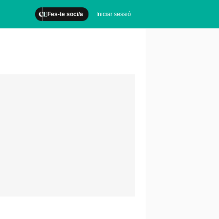
Fes-te soci/a
Iniciar sessió