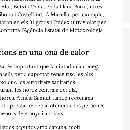
 Alta; Betxí i Onda, en la Plana Baixa, i tres
ibona i Castellfort. A
Morella
, per exemple,
ran en els 31 graus i l'índex ultraviolat per
m confirma l'Agència Estatal de Meteorologia
ions en una ona de calor
sa, és important que la ciutadania conega
ells per a suportar sense risc les alts
xò que les autoritats sanitàries
urant les hores centrals del dia,
17 hores. A més, Sanitat també recomana
t i prestar especial atenció a les persones
enors de 4 anys i ancians.
llades begudes amb cafeïna, molt