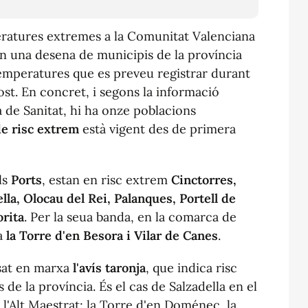
peratures extremes a la Comunitat Valenciana
n una desena de municipis de la província
temperatures que es preveu registrar durant
ost. En concret, i segons la informació
 de Sanitat, hi ha onze poblacions
de risc extrem
està vigent des de primera
ls
Ports
, estan en risc extrem
Cinctorres,
lla, Olocau del Rei, Palanques, Portell de
orita
. Per la seua banda, en la comarca de
 a
la Torre d'en Besora i Vilar de Canes
.
osat en marxa
l'avís
taronja
, que indica risc
s de la província. És el cas de Salzadella en el
n l'Alt Maestrat; la Torre d'en Doménec, la