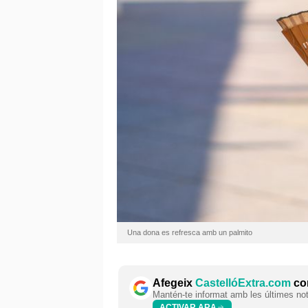
Una dona es refresca amb un palmito
Afegeix
CastellóExtra.com
com
Mantén-te informat amb les últimes notí
ACTIVAR ARA