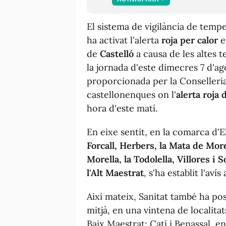
El sistema de vigilància de tem
ha activat l'alerta
roja per calor
e
de
Castelló
a causa de les altes 
la jornada d'este dimecres 7 d'ag
proporcionada per la Conselleria
castellonenques on l'
alerta roja 
hora d'este matí.
En eixe sentit, en la comarca d'E
Forcall, Herbers, la Mata de More
Morella, la Todolella, Villores i S
l'Alt
Maestrat
, s'ha establit l'avís
Així mateix, Sanitat també ha p
mitjà, en una vintena de localitat
Baix Maestrat; Catí i Benassal, e