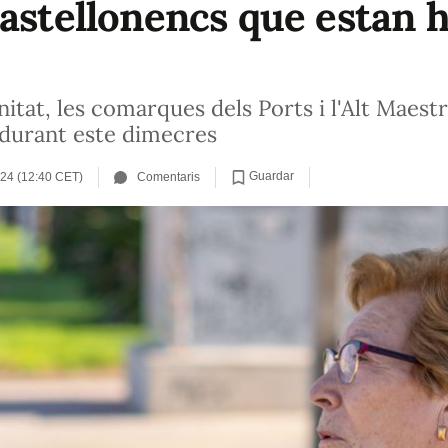
astellonencs que estan h
nitat, les comarques dels Ports i l'Alt Maest
 durant este dimecres
Guardar
024 (12:40 CET)
Comentaris