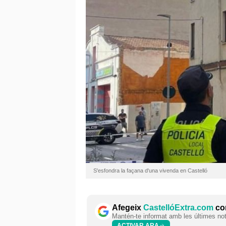
S'esfondra la façana d'una vivenda en Castelló
Afegeix
CastellóExtra.com
com
Mantén-te informat amb les últimes notí
ACTIVAR ARA