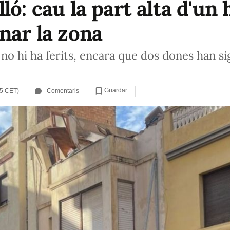
ló: cau la part alta d'un 
nar la zona
i no hi ha ferits, encara que dos dones han si
Guardar
35 CET)
Comentaris