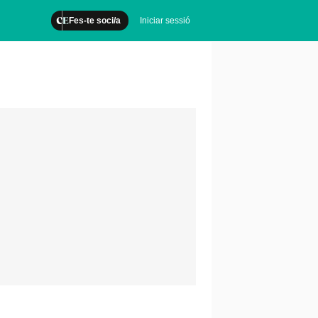
Fes-te soci/a
Iniciar sessió