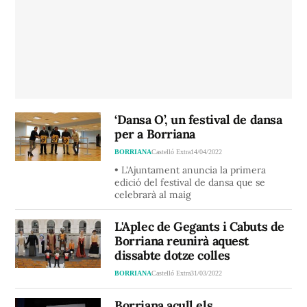
‘Dansa O’, un festival de dansa
per a Borriana
BORRIANA
Castelló Extra
14/04/2022
• L'Ajuntament anuncia la primera
edició del festival de dansa que se
celebrarà al maig
L'Aplec de Gegants i Cabuts de
Borriana reunirà aquest
dissabte dotze colles
BORRIANA
Castelló Extra
31/03/2022
Borriana acull els