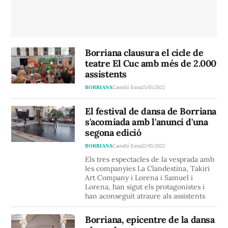
Borriana clausura el cicle de
teatre El Cuc amb més de 2.000
assistents
BORRIANA
Castelló Extra
25/05/2022
El festival de dansa de Borriana
s'acomiada amb l'anunci d'una
segona edició
BORRIANA
Castelló Extra
22/05/2022
Els tres espectacles de la vesprada amb
les companyies La Clandestina, Takiri
Art Company i Lorena i Samuel i
Lorena, han sigut els protagonistes i
han aconseguit atraure als assistents
Borriana, epicentre de la dansa