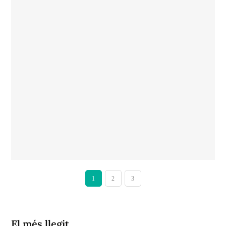
1
2
3
El més llegit