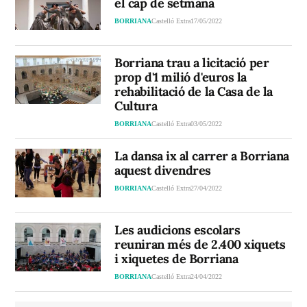
el cap de setmana
BORRIANA
Castelló Extra
17/05/2022
Borriana trau a licitació per
prop d'1 milió d'euros la
rehabilitació de la Casa de la
Cultura
BORRIANA
Castelló Extra
03/05/2022
La dansa ix al carrer a Borriana
aquest divendres
BORRIANA
Castelló Extra
27/04/2022
Les audicions escolars
reuniran més de 2.400 xiquets
i xiquetes de Borriana
BORRIANA
Castelló Extra
24/04/2022