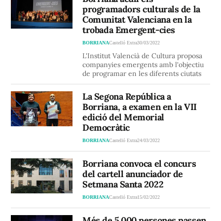
programadors culturals de la
Comunitat Valenciana en la
trobada Emergent-cies
BORRIANA
Castelló Extra
30/03/2022
L'Institut Valencià de Cultura proposa
companyies emergents amb l'objectiu
de programar en les diferents ciutats
La Segona República a
Borriana, a examen en la VII
edició del Memorial
Democràtic
BORRIANA
Castelló Extra
24/03/2022
Borriana convoca el concurs
del cartell anunciador de
Setmana Santa 2022
BORRIANA
Castelló Extra
15/02/2022
Més de 5.000 persones passen