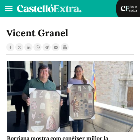
Fes-te
soci/a
Fes-te soci/a
Iniciar sessió
Vicent Granel
VA
ES
Borriana mostra com conèixer millor la