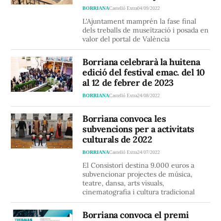
BORRIANA
Castelló Extra
04/09/2022
L'Ajuntament mamprén la fase final
dels treballs de museïtzació i posada en
valor del portal de València
Borriana celebrarà la huitena
edició del festival emac. del 10
al 12 de febrer de 2023
BORRIANA
Castelló Extra
24/08/2022
Borriana convoca les
subvencions per a activitats
culturals de 2022
BORRIANA
Castelló Extra
24/07/2022
El Consistori destina 9.000 euros a
subvencionar projectes de música,
teatre, dansa, arts visuals,
cinematografia i cultura tradicional
Borriana convoca el premi