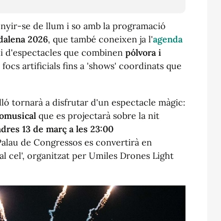
nyir-se de llum i so amb la programació
alena 2026
, que també coneixen ja l'
agenda
mpli d'espectacles que combinen
pólvora i
focs artificials fins a 'shows' coordinats que
lló tornarà a disfrutar d'un espectacle màgic:
romusical
que es projectarà sobre la nit
dres 13 de març a les 23:00
 Palau de Congressos es convertirà en
l cel',
organitzat per Umiles Drones Light