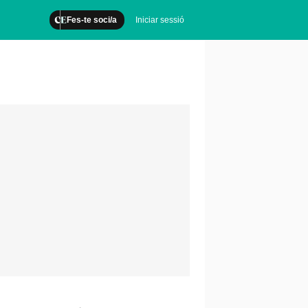
Fes-te soci/a
Iniciar sessió