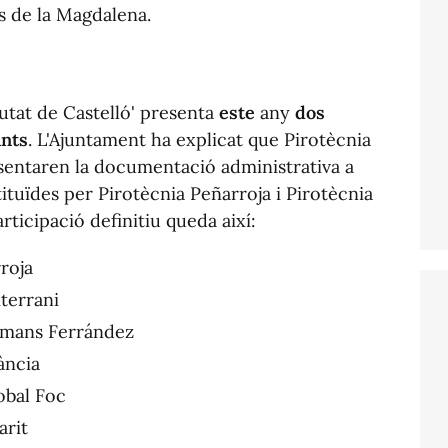
ds de la Magdalena.
utat de Castelló' presenta
este
any
dos
ants
. L'Ajuntament ha explicat que Pirotècnia
esentaren la documentació administrativa a
ituïdes per Pirotècnia Peñarroja i Pirotècnia
ticipació definitiu queda així:
roja
terrani
rmans Ferrández
lància
obal Foc
arit