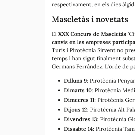
respectivament, en els dies àlgi
Mascletàs i novetats
El
XXX Concurs de Mascletàs '
Ci
canvis en les empreses particip
Turís i Pirotècnia Sirvent no pr
temps i han sigut finalment subst
Germans Ferrández. L'orde de par
Dilluns 9
: Pirotècnia Penyar
Dimarts 10
: Pirotècnia Medi
Dimecres 11
: Pirotècnia Ge
Dijous 12
: Pirotècnia Alt Pa
Divendres 13
: Pirotècnia Gl
Dissabte 14
: Pirotècnia Tam