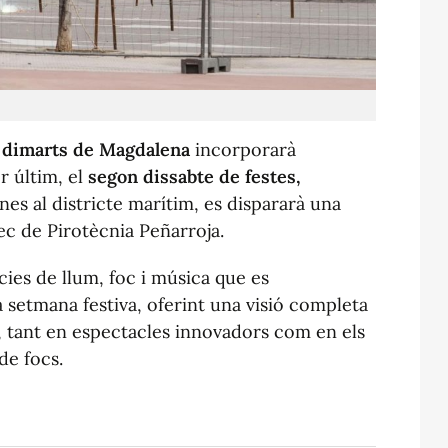
l
dimarts de Magdalena
incorporarà
r últim, el
segon dissabte de festes,
ines al districte marítim, es dispararà una
ec de Pirotècnia Peñarroja.
es de llum, foc i música que es
a setmana festiva, oferint una visió completa
, tant en espectacles innovadors com en els
de focs.