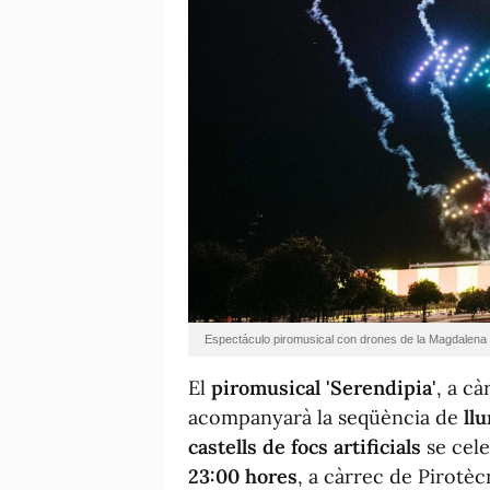
Espectáculo piromusical con drones de la Magdalena
El
piromusical '
Serendipia'
,
a càr
acompanyarà la seqüència de
ll
castells de focs artificials
se cel
23:00 hores
, a càrrec de Pirotècn