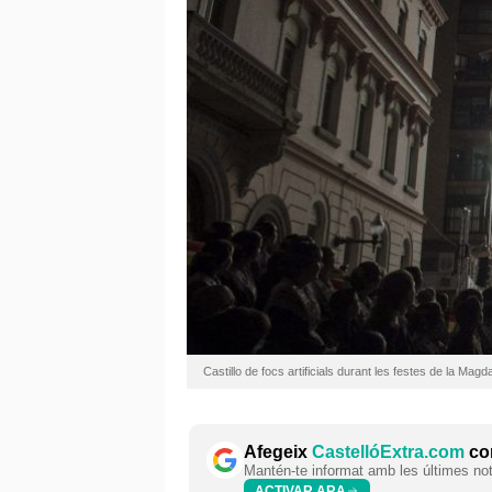
Castillo de focs artificials durant les festes de la Mag
Afegeix
CastellóExtra.com
com
Mantén-te informat amb les últimes notí
ACTIVAR ARA