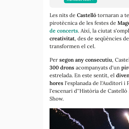
Les nits de
Castelló
tornaran a te
pirotècnica de les festes de
Magd
de concerts
. Així, la ciutat s'o
creativitat
, des de seqüències de 
transformen el cel.
Per
segon any consecutiu
, Caste
300 drons
acompanyats d'un
pi
estrelada. En este sentit, el
diven
hores
l'esplanada de l'Auditori i
l'escenari d''
Història de Castelló a
Show.