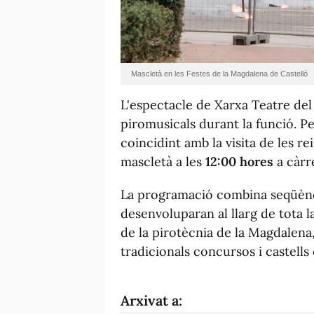
Mascletà en les Festes de la Magdalena de Castelló
L'espectacle de Xarxa Teatre de
piromusicals durant la funció. Pe
coincidint amb la visita de les re
mascletà a les
12:00 hores
a càrr
La programació combina seqüènci
desenvoluparan al llarg de tota l
de la pirotècnia de la Magdalena
tradicionals concursos i castells 
Arxivat a: