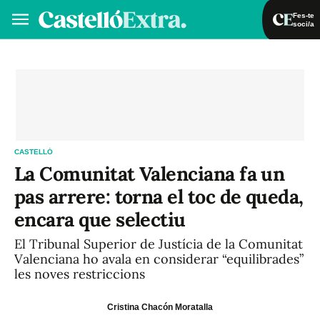
Fes-te
soci/a
Fes-te soci/a
Iniciar sessió
VA
ES
CASTELLÓ
La Comunitat Valenciana fa un
pas arrere: torna el toc de queda,
encara que selectiu
El Tribunal Superior de Justícia de la Comunitat
Valenciana ho avala en considerar “equilibrades”
les noves restriccions
Cristina Chacón Moratalla