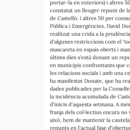
portar-la en exteriors) i altres 
constatat un lleuger repunt de la
de Castelló. i altres 50 per cons
Pública i Emergències, David Don
realitzat una crida a la prudència
d'algunes restriccions com el 'to
mascareta en espais oberts i mant
últims dies s'està donant un repu
en municipis confrontants que co
les relacions socials i amb una c
ha manifestat Donate, que ha real
dades publicades per la Conseller
la incidència acumulada de Caste
d'inicis d'aquesta setmana. A més
franja dels col·lectius encara no
això, hem de mantenir la cautela 
repunts en l'actual fase d'obertu