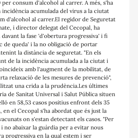
50 per consum d'alcohol al carrer. A més, s'ha
 incidència acumulada del virus a la ciutat
um d'alcohol al carrer.El regidor de Seguretat
ate, i director delegat del Cecopal, ha
 davant la fase 'd'obertura progressiva' i fi
c de queda' i la no obligació de portar
enint la distància de seguretat. "En els
nt de la incidència acumulada a la ciutat i
incideix amb l'augment de la mobilitat, de
erta relaxació de les mesures de prevenció",
itzat una crida a la prudència.Les últimes
ia de Sanitat Universal i Salut Pública situen
lló en 58,53 casos positius enfront dels 35
, en el Cecopal s'ha abordat que és just la
 vacunats on s'estan detectant els casos. "Per
i no abaixar la guàrdia per a evitar nous
ra progressiva en la qual estem i ser