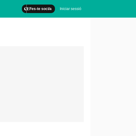
Fes-te soci/a
Iniciar sessió