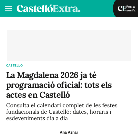
Fes-te
soci/a
Fes-te soci/a
Iniciar sessió
VA
ES
CASTELLÓ
La Magdalena 2026 ja té
programació oficial: tots els
actes en Castelló
Consulta el calendari complet de les festes
fundacionals de Castelló: dates, horaris i
esdeveniments dia a dia
Ana Aznar