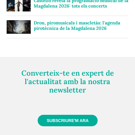
Castelló revela la programació musical de la
Magdalena 2026: tots els concerts
Dron, piromusicals i mascletàs: l'agenda
pirotècnica de la Magdalena 2026
Converteix-te en expert de
l'actualitat amb la nostra
newsletter
Registra't gratuïtament i et mantindrem informat
sempre de tot el que passa a prop teu
SUBSCRIURE'M ARA