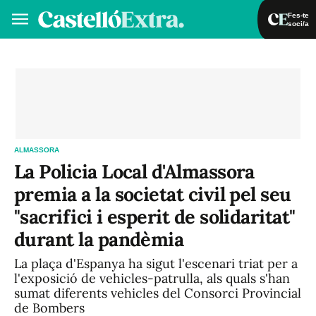
Fes-te
soci/a
Fes-te soci/a
Iniciar sessió
VA
ES
ALMASSORA
La Policia Local d'Almassora
premia a la societat civil pel seu
"sacrifici i esperit de solidaritat"
durant la pandèmia
La plaça d'Espanya ha sigut l'escenari triat per a
l'exposició de vehicles-patrulla, als quals s'han
sumat diferents vehicles del Consorci Provincial
de Bombers