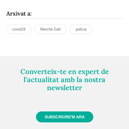
Arxivat a:
covid19
Merche Galí
policia
Converteix-te en expert de
l'actualitat amb la nostra
newsletter
Registra't gratuïtament i et mantindrem informat
sempre de tot el que passa a prop teu
SUBSCRIURE'M ARA