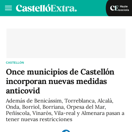
Hazte
socio/a
Hazte socio/a
Iniciar sesión
VA
ES
CASTELLÓN
Once municipios de Castellón
incorporan nuevas medidas
anticovid
Además de Benicàssim, Torreblanca, Alcalà,
Onda, Borriol, Borriana, Orpesa del Mar,
Peñíscola, Vinaròs, Vila-real y Almenara pasan a
tener nuevas restricciones