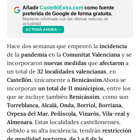
Añadir
CastellóExtra.com
como fuente
preferida de Google de forma gratuita.
Mantente informado con las últimas noticias de
actualidad.
ACTIVAR AHORA
Hace dos semanas que empeoró la
incidencia
de la
pandemia
en la
Comunitat Valenciana
y se
incorporaron
nuevas
medidas
que
afectaron
a
un total de
32 localidades valencianas
, en
Castellón
, únicamente a
Benicàssim
.Ahora se
incorporan
un total de 11 municipios,
entre los
que se incluye también
Benicàssim
, como son
Torreblanca, Alcalà, Onda, Borriol, Borriana,
Orpesa del Mar, Peñíscola, Vinaròs, Vila-real y
Almenara
. Estas localidades castellonenses,
debido a su alta incidencia, tendrán
restricción
de movilidad nocturna, de 1 a 6 de la