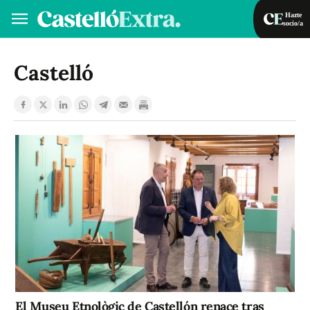
Hazte
socio/a
Hazte socio/a
Iniciar sesión
Castelló
VA
ES
El Museu Etnològic de Castellón renace tras