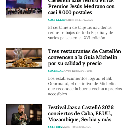
Castellón bate récord en los
Premios Jesús Medrano con
casi 8.000 postales
CASTELLÓN
Sergio Sola
01/02/2026
El certamen de tarjetas navideñas
reúne trabajos de toda España y de
varios países en su XVI edición
Tres restaurantes de Castellón
convencen a la Guía Michelin
por su calidad y precio
SOCIEDAD
Álvaro Rubio
29/01/2026
Los establecimientos logran el Bib
Gourmand, el distintivo de Michelin
que reconoce la buena cocina a precios
accesibles
Festival Jazz a Castelló 2026:
conciertos de Cuba, EE.UU.,
Mozambique, Serbia y más
CULTURA
Álvaro Rubio
28/01/2026