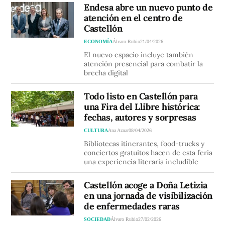
Endesa abre un nuevo punto de
atención en el centro de
Castellón
ECONOMÍA
Álvaro Rubio
21/04/2026
El nuevo espacio incluye también
atención presencial para combatir la
brecha digital
Todo listo en Castellón para
una Fira del Llibre histórica:
fechas, autores y sorpresas
CULTURA
Ana Aznar
08/04/2026
Bibliotecas itinerantes, food-trucks y
conciertos gratuitos hacen de esta feria
una experiencia literaria ineludible
Castellón acoge a Doña Letizia
en una jornada de visibilización
de enfermedades raras
SOCIEDAD
Álvaro Rubio
27/02/2026