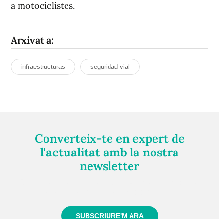
a motociclistes.
Arxivat a:
infraestructuras
seguridad vial
Converteix-te en expert de
l'actualitat amb la nostra
newsletter
Registra't gratuïtament i et mantindrem informat
sempre de tot el que passa a prop teu
SUBSCRIURE'M ARA