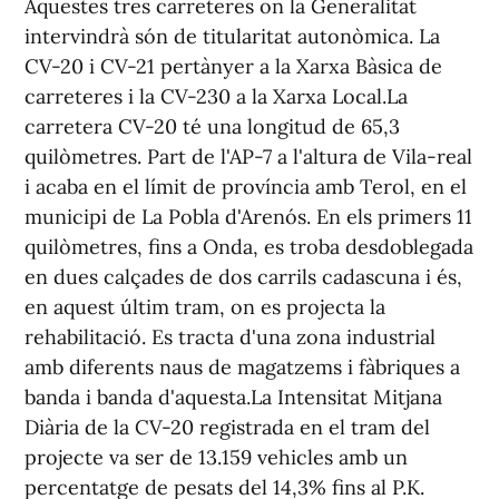
Aquestes tres carreteres on la Generalitat
intervindrà són de titularitat autonòmica. La
CV-20 i CV-21 pertànyer a la Xarxa Bàsica de
carreteres i la CV-230 a la Xarxa Local.La
carretera CV-20 té una longitud de 65,3
quilòmetres. Part de l'AP-7 a l'altura de Vila-real
i acaba en el límit de província amb Terol, en el
municipi de La Pobla d'Arenós. En els primers 11
quilòmetres, fins a Onda, es troba desdoblegada
en dues calçades de dos carrils cadascuna i és,
en aquest últim tram, on es projecta la
rehabilitació. Es tracta d'una zona industrial
amb diferents naus de magatzems i fàbriques a
banda i banda d'aquesta.La Intensitat Mitjana
Diària de la CV-20 registrada en el tram del
projecte va ser de 13.159 vehicles amb un
percentatge de pesats del 14,3% fins al P.K.