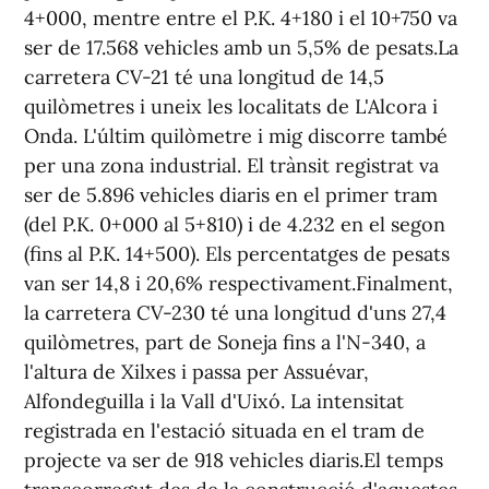
4+000, mentre entre el P.K. 4+180 i el 10+750 va
ser de 17.568 vehicles amb un 5,5% de pesats.La
carretera CV-21 té una longitud de 14,5
quilòmetres i uneix les localitats de L'Alcora i
Onda. L'últim quilòmetre i mig discorre també
per una zona industrial. El trànsit registrat va
ser de 5.896 vehicles diaris en el primer tram
(del P.K. 0+000 al 5+810) i de 4.232 en el segon
(fins al P.K. 14+500). Els percentatges de pesats
van ser 14,8 i 20,6% respectivament.Finalment,
la carretera CV-230 té una longitud d'uns 27,4
quilòmetres, part de Soneja fins a l'N-340, a
l'altura de Xilxes i passa per Assuévar,
Alfondeguilla i la Vall d'Uixó. La intensitat
registrada en l'estació situada en el tram de
projecte va ser de 918 vehicles diaris.El temps