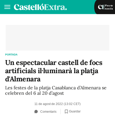
Fes-te
soci/a
Fes-te soci/a
Iniciar sessió
VA
ES
PORTADA
Un espectacular castell de focs
artificials il·luminarà la platja
d'Almenara
Les festes de la platja Casablanca d’Almenara se
celebren del 6 al 20 d’agost
11 de agost de 2022 (13:02 CET)
Guardar
Comentaris