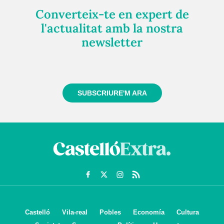
Converteix-te en expert de
l'actualitat amb la nostra
newsletter
Registra't gratuïtament i et mantindrem informat
sempre de tot el que passa a prop teu
SUBSCRIURE'M ARA
Castelló
Vila-real
Pobles
Economía
Cultura