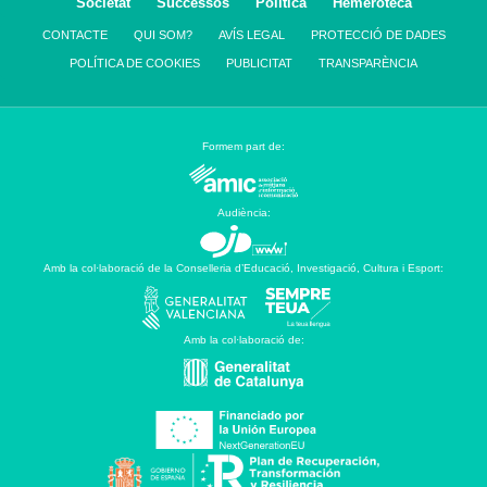
Societat
Successos
Política
Hemeroteca
CONTACTE
QUI SOM?
AVÍS LEGAL
PROTECCIÓ DE DADES
POLÍTICA DE COOKIES
PUBLICITAT
TRANSPARÈNCIA
Formem part de:
Audiència:
Amb la col·laboració de la Conselleria d’Educació, Investigació, Cultura i Esport:
Amb la col·laboració de: