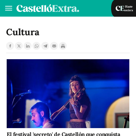
Hazte
socio/a
Hazte socio/a
Iniciar sesión
Cultura
VA
ES
El festival 'secreto' de Castellón que conquista