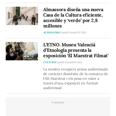
Almassora diseña una nueva
Casa de la Cultura eficiente,
accesible y ‘verde’ por 2,8
millones
ALMASSORA
Castelló Extra
02/07/2022
L’ETNO. Museu Valencià
d’Etnologia presenta la
exposición ‘El Maestrat Filmat’
CULTURA
Castelló Extra
18/05/2022
La mostra recupera arxius audiovisuals
de caràcter domèstic de la comarca de
l'Alt Maestrat i els posa en valor a
través d'una exposició en format
audiovisual