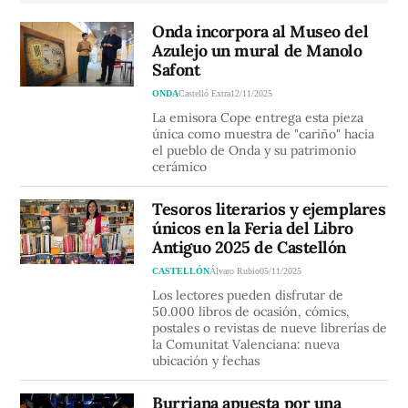
Onda incorpora al Museo del
Azulejo un mural de Manolo
Safont
ONDA
Castelló Extra
12/11/2025
La emisora Cope entrega esta pieza
única como muestra de "cariño" hacia
el pueblo de Onda y su patrimonio
cerámico
Tesoros literarios y ejemplares
únicos en la Feria del Libro
Antiguo 2025 de Castellón
CASTELLÓN
Álvaro Rubio
05/11/2025
Los lectores pueden disfrutar de
50.000 libros de ocasión, cómics,
postales o revistas de nueve librerías de
la Comunitat Valenciana: nueva
ubicación y fechas
Burriana apuesta por una