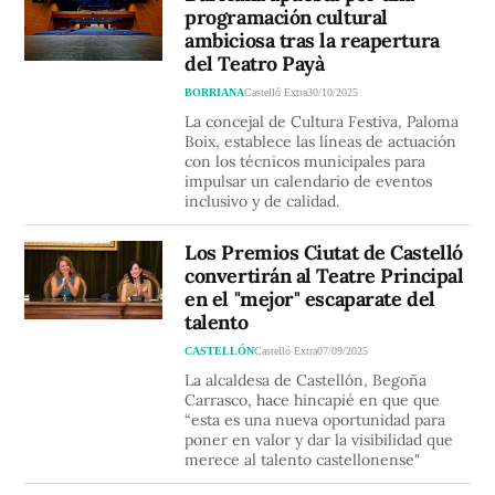
programación cultural
ambiciosa tras la reapertura
del Teatro Payà
BORRIANA
Castelló Extra
30/10/2025
La concejal de Cultura Festiva, Paloma
Boix, establece las líneas de actuación
con los técnicos municipales para
impulsar un calendario de eventos
inclusivo y de calidad.
Los Premios Ciutat de Castelló
convertirán al Teatre Principal
en el "mejor" escaparate del
talento
CASTELLÓN
Castelló Extra
07/09/2025
La alcaldesa de Castellón, Begoña
Carrasco, hace hincapié en que que
“esta es una nueva oportunidad para
poner en valor y dar la visibilidad que
merece al talento castellonense"