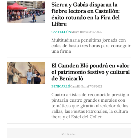
Sierra y Gabás disparan la
fiebre lectora en Castellón:
éxito rotundo en la Fira del
Llibre
CASTELLÓN
Álvaro Rubio
03/05/2025
Multitudinaria penúltima jornada con
colas de hasta tres horas para conseguir
una firma
El Camden Bló pondrá en valor
el patrimonio festivo y cultural
de Benicarló
BENICARLÓ
Castelló Extra
17/08/2022
Cuatro artistas de reconocido prestigio
pintarán cuatro grandes murales con
temáticas que girarán alrededor de las
Fallas, las Fiestas Patronales, la cultura
íbera y el Estel del Collet