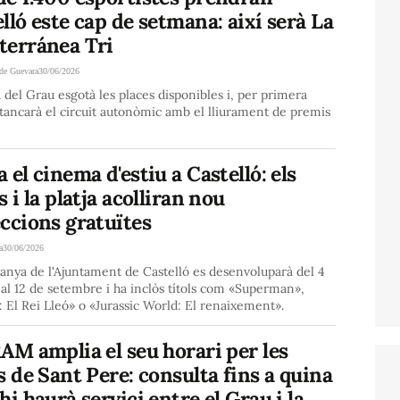
lló este cap de setmana: així serà La
terránea Tri
de Guevara
30/06/2026
 del Grau esgotà les places disponibles i, per primera
tancarà el circuit autonòmic amb el lliurament de premis
 el cinema d'estiu a Castelló: els
s i la platja acolliran nou
ccions gratuïtes
a
30/06/2026
anya de l'Ajuntament de Castelló es desenvoluparà del 4
l al 12 de setembre i ha inclòs títols com «Superman»,
 El Rei Lleó» o «Jurassic World: El renaixement».
AM amplia el seu horari per les
s de Sant Pere: consulta fins a quina
hi haurà servici entre el Grau i la