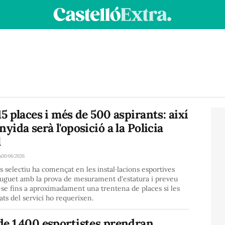
15 places i més de 500 aspirants: així
nyida serà l'oposició a la Policia
l
a
30/06/2026
s selectiu ha començat en les instal·lacions esportives
uguet amb la prova de mesurament d'estatura i preveu
se fins a aproximadament una trentena de places si les
ats del servici ho requerixen.
de 1.400 esportistes prendran