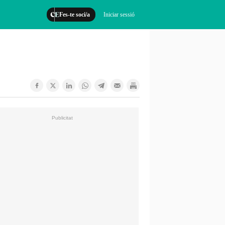
Fes-te soci/a
Iniciar sessió