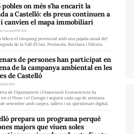
5 pobles on més s'ha encarit la
da a Castelló: els preus continuen a
a i canvien el mapa immobiliari
de Guevara
29/06/2026
lidera el rànquing provincial amb una pujada anual del
eguida de la Vall d’Uixó, Peníscola, Burriana i l’Alcora.
enars de persones han participat en
rena de la campanya ambiental en les
es de Castelló
a
28/06/2026
ativa de l'Ajuntament i l'Associació Econsciencia ha
 en el Pinar i el Gurugú i seguirà cada cap de setmana
6 de setembre amb carpes, tallers i un qüestionari digital.
elló prepara un programa perquè
ones majors que viuen soles