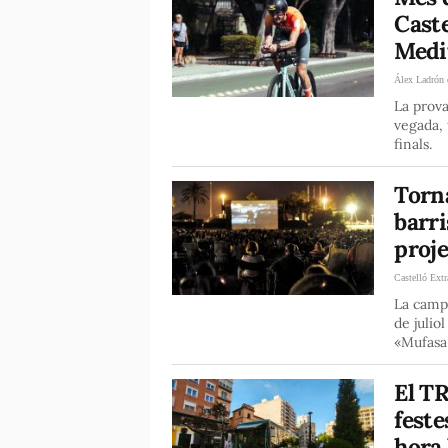
Caste
Medi
Álex Ladrón 
La prova
vegada, 
finals.
Torna
barri
proje
Castelló Extr
La camp
de julio
«Mufasa:
El TR
feste
hora 