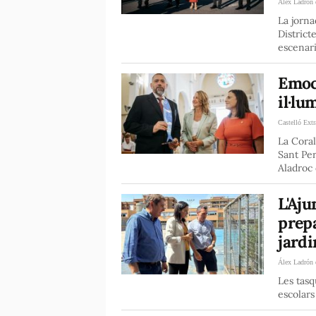
Álex Ladrón 
La jorna
District
escenari
Emoci
il·lu
Castelló Extr
La Coral
Sant Per
Aladroc 
L'Aju
prepa
jardi
Álex Ladrón 
Les tasq
escolars 