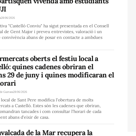
artisquen vivenda amb estudiants
UJI
a
28/06/2026
ativa "Castelló Conviu" ha sigut presentada en el Consell
l de Gent Major i preveu entrevistes, valoració i un
e convivència abans de posar en contacte a ambdues
mercats oberts el festiu local a
lló: quines cadenes obriran el
ns 29 de juny i quines modificaran el
orari
de Guevara
28/06/2026
u local de Sant Pere modifica l'obertura de molts
cats a Castelló. Estes són les cadenes que obriran,
omandran tancades i com consultar l'horari de cada
ent abans d'eixir de casa.
valcada de la Mar recupera la