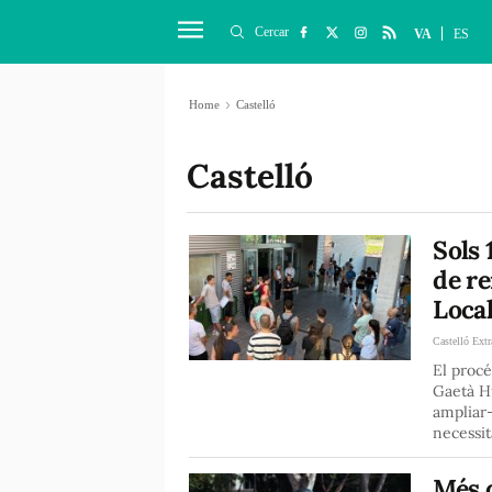
Cercar
VA
ES
Home
Castelló
Castelló
Sols 
de re
Loca
Castelló Extr
El procé
Gaetà H
ampliar-
necessit
Més 