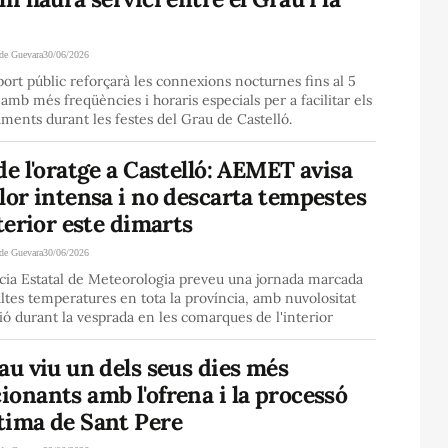
de Guevara
30/06/2026
port públic reforçarà les connexions nocturnes fins al 5
l amb més freqüències i horaris especials per a facilitar els
ments durant les festes del Grau de Castelló.
de l'oratge a Castelló: AEMET avisa
lor intensa i no descarta tempestes
nterior este dimarts
de Guevara
30/06/2026
cia Estatal de Meteorologia preveu una jornada marcada
altes temperatures en tota la província, amb nuvolositat
ió durant la vesprada en les comarques de l'interior
au viu un dels seus dies més
onants amb l'ofrena i la processó
tima de Sant Pere