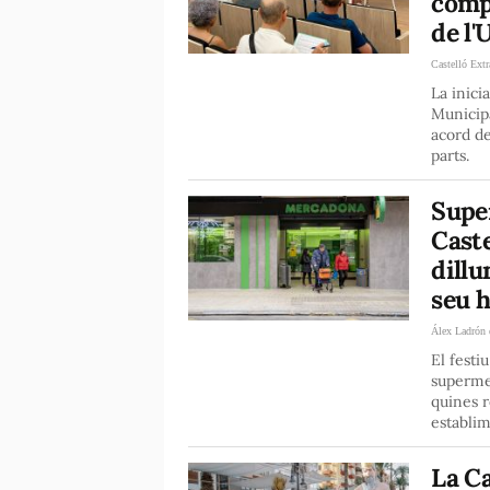
comp
de l'
Castelló Extr
La inici
Municipa
acord d
parts.
Super
Caste
dillu
seu h
Álex Ladrón 
El festi
supermer
quines r
establim
La Ca