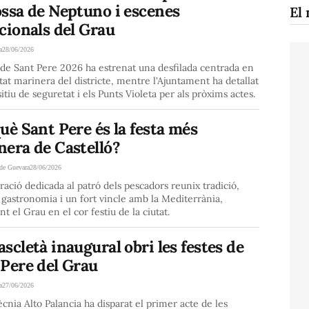
ossa de Neptuno i escenes
El 
cionals del Grau
a
28/06/2026
 de Sant Pere 2026 ha estrenat una desfilada centrada en
itat marinera del districte, mentre l'Ajuntament ha detallat
sitiu de seguretat i els Punts Violeta per als pròxims actes.
uè Sant Pere és la festa més
nera de Castelló?
de Guevara
28/06/2026
ració dedicada al patró dels pescadors reunix tradició,
, gastronomia i un fort vincle amb la Mediterrània,
nt el Grau en el cor festiu de la ciutat.
scletà inaugural obri les festes de
 Pere del Grau
a
27/06/2026
ècnia Alto Palancia ha disparat el primer acte de les