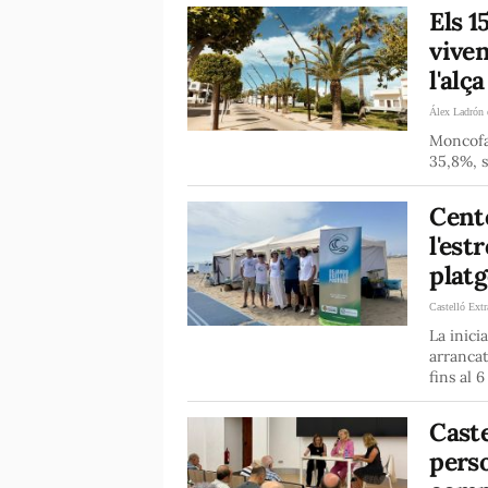
Els 1
viven
l'alç
Álex Ladrón 
Moncofa 
35,8%, s
Cent
l'est
platg
Castelló Extr
La inici
arrancat
fins al 
Cast
pers