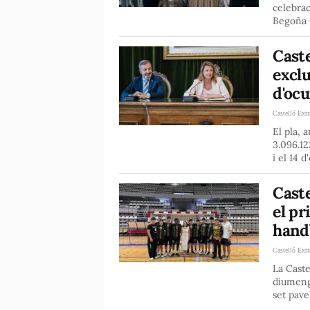
celebrac
Begoña C
Caste
exclu
d'oc
Castelló Extr
El pla, 
3.096.12
i el 14 
Caste
el p
handb
Castelló Extr
La Caste
diumeng
set pavel