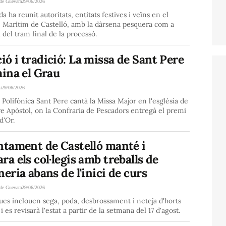
de Guevara
29/06/2026
da ha reunit autoritats, entitats festives i veïns en el
e Marítim de Castelló, amb la dàrsena pesquera com a
 del tram final de la processó.
ó i tradició: La missa de Sant Pere
mina el Grau
a
29/06/2026
 Polifònica Sant Pere cantà la Missa Major en l'església de
e Apòstol, on la Confraria de Pescadors entregà el premi
d'Or.
ntament de Castelló manté i
ra els col·legis amb treballs de
neria abans de l'inici de curs
de Guevara
29/06/2026
ues inclouen sega, poda, desbrossament i neteja d'horts
i es revisarà l'estat a partir de la setmana del 17 d'agost.