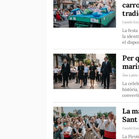
carr
tradi
Castelló Extr
La festa
la ident
el dispo
Per q
mari
Álex Ladrón 
La celeb
història
converti
La ma
Sant
Castelló Extr
La Pirot