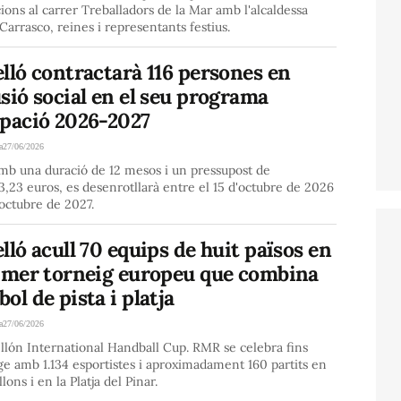
ions al carrer Treballadors de la Mar amb l'alcaldessa
arrasco, reines i representants festius.
lló contractarà 116 persones en
sió social en el seu programa
upació 2026-2027
a
27/06/2026
amb una duració de 12 mesos i un pressupost de
3,23 euros, es desenrotllarà entre el 15 d'octubre de 2026
d'octubre de 2027.
lló acull 70 equips de huit països en
rimer torneig europeu que combina
ol de pista i platja
a
27/06/2026
llón International Handball Cup. RMR se celebra fins
e amb 1.134 esportistes i aproximadament 160 partits en
lons i en la Platja del Pinar.