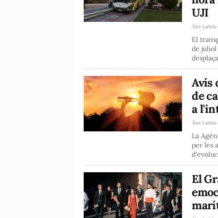
UJI
Álex Ladrón 
El trans
de julio
desplaça
Avís 
de ca
a l'i
Álex Ladrón 
La Agèn
per les 
d'evoluc
El Gr
emoci
marí